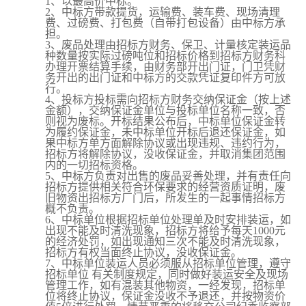
1、以最高价中标。
2、中标方带款提货，运输费、装车费、现场清理
费、过磅费、打包费（自带打包设备）由中标方承
担。
3、废品处理由招标方财务、保卫、计量核定装运品
种数量按实际过磅吨位和招标价格到招标方财务科
办理开票结算手续，由财务部开出门证，门卫凭财
务开出的出门证和中标方的交款凭证复印件方可放
行。
4、投标方投标需向招标方财务交纳保证金（按上述
金额），交纳保证金单位与投标单位名称一致，否
则视为废标。开标结果公布后，中标单位保证金转
为履约保证金，未中标单位开标后退还保证金，如
果中标方单方面解除协议或出现违规、违约行为，
招标方将解除协议，没收保证金，并取消集团范围
内的一切招标资格。
5、中标方负责对出售的废品妥善处理，并有责任向
招标方提供相关符合环保要求的经营资质证明，废
旧物资出招标方厂门后，所发生的一起事情招标方
概不负责。
6、中标单位根据招标单位处理单及时安排装运，如
出现不能及时清洗现象，招标方将给予每天1000元
的经济处罚，如出现通知三次不能及时清洗现象，
招标方有权当面终止协议，没收保证金。
7、中标单位装运人员必须服从招标单位管理，遵守
招标单位
有关制度规定，同时做好装运安全及现场
管理工作，如有混装其他物资，一经发现，招标单
位将终止协议，保证金没收不予退还，并按物资价