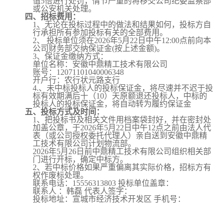
值
5倍进行处罚，情节严重的将移交公司纪委监察部
或公安机关处理。
四、招标费用：
1、无论在投标过程中的做法和结果如何，投标方自
行承担所有参加投标有关的全部费用。
2、 投标单位须在2026年5月22日中午12:00点前向本
公司财务部交纳保证金(按上述金额)。
3、保证金缴纳方式：
单位名称：安徽中鼎精工技术有限公司
账号：
12071101040006348
开户行：农行状元路支行
4.、未中标投标人的投标保证金，将尽速并不迟于投
标有效期满后十（10）天原额退还投标人，中标的
投标人的投标保证金，将自动转为履约保证金
五、投标方式及时间：
1、把投标书及相关文件用档案袋封好，并在密封处
加盖公章，于2026年5月22日中午12点之前由法人代
表（或公司授权委托代理人）亲自送到安徽中鼎精
工技术有限公司计划物流部。
2026年5月26日前中鼎精工技术有限公司组织相关部
门进行开标，确定中标方。
2、若中标价格如果严重偏离其实际价格，招标方有
权作废标处理。
联系电话：
15556313803 投标单位盖章：
联系人
：韩磊
代表人签字：
投标地址：宣城市经济技术开发区
手机号：