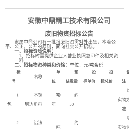
安徽中鼎精工技术有限公司
废旧物资招标公告
隶属中鼎公司有一批报废旧资需对外出售，本着公
平、公正、公开的原则，面向社会公开招标。
一、招标资质说明：
1、招标时需提供企业人营业执照复印件及相关资
料。
二、招标物资种类和价格：
单位：元
/吨含税
标
单
预
投
投
名称
号
位
估数量
标单价
标总价
注
1
不锈
吨
/
约
实物
包
钢边角料
年
50
准
2
铝渣
约
吨
实物