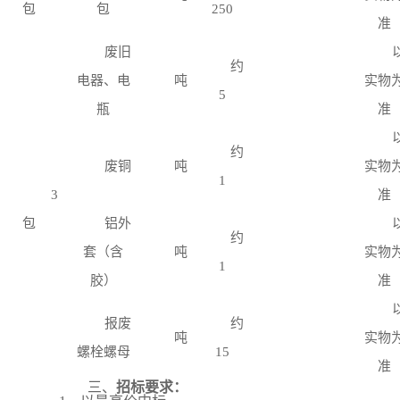
包
包
250
准
废旧
约
电器、电
吨
实物
5
瓶
准
约
废铜
吨
实物
1
3
准
包
铝外
约
套（含
吨
实物
1
胶）
准
报废
约
吨
实物
螺栓螺母
15
准
三、
招标要求：